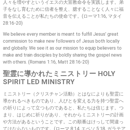
人々を増やすというイエスの大宣教命令を実践します。弟
子をなし育むために信者を整え、臆することなく人々に福
音を伝えることが私たちの使命です。(ローマ1:16, マタイ
28:16-20)
We believe every member is meant to fulfill Jesus’ great
commission to make new followers of Jesus both locally
and globally. We see it as our mission to equip believers to
make and train disciples by boldly sharing the gospel news
with others. (Romans 1:16, Matt 28:16-20)
聖霊に導かれたミニストリー HOLY
SPIRIT LED MINISTRY
ミニストリー（クリスチャン活動）とはなによりも聖霊に
導かれるべきものであり、人びとを変える力を持つ聖霊へ
の祈りによって立つものであると、私たちは信じます。つ
まり、はじめに祈りがあり、それからミニストリーの計画
や方法があるということです。この順番はけっして間違っ
てはならないものです。(ローマ 8:14, エペソ 5:18, ガラテア