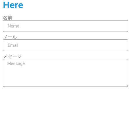
Here
名前
メール
メセージ
Send
4 Chome-5-4 Edahigashi, Tsuzuki Ward, Yokohama, Kanagawa
224-0006