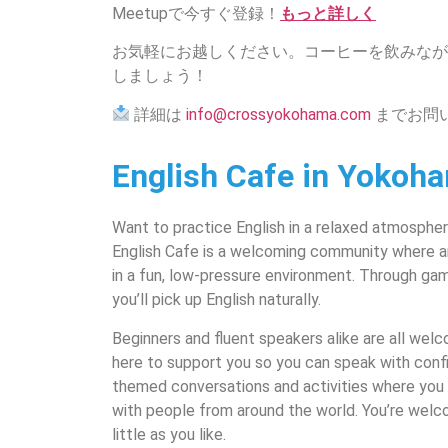
Meetupで今すぐ登録！
もっと詳しく
お気軽にお越しください。コーヒーを飲みなが
しましょう！
詳細は
info@crossyokohama.com
までお問
English Cafe in Yokoh
Want to practice English in a relaxed atmosphe
English Cafe is a welcoming community where a
in a fun, low-pressure environment. Through ga
you’ll pick up English naturally.
Beginners and fluent speakers alike are all welc
here to support you so you can speak with conf
themed conversations and activities where you 
with people from around the world. You’re welc
little as you like.