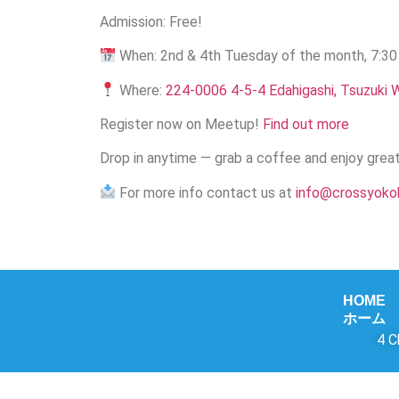
Admission: Free!
When: 2nd & 4th Tuesday of the month, 7:3
Where:
224-0006 4-5-4 Edahigashi, Tsuzuki
Register now on Meetup!
Find out more
Drop in anytime — grab a coffee and enjoy great
For more info contact us at
info@crossyok
HOME
ホーム
4 C