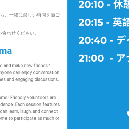
ら、一緒に楽しい時間を過ご
い合わせください。
ama
re and make new friends?
nyone can enjoy conversation
mes and engaging discussions,
ome! Friendly volunteers are
idence. Each session features
can learn, laugh, and connect
ome to participate as much or