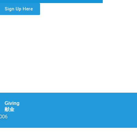
Sign Up Here
Giving
献金
0006